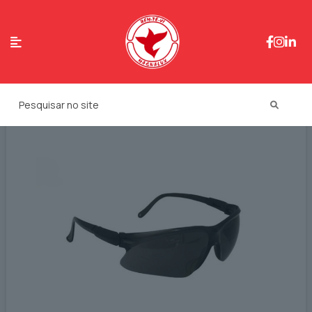
Marcas:
Kalipso
Volk do Brasil
Poli-ferr
Danny