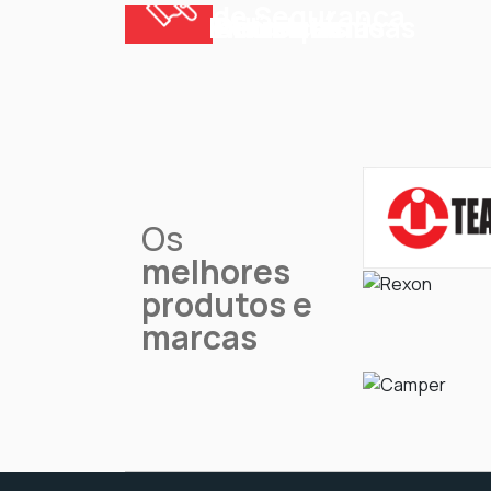
de Segurança
Indústrias
Alimentícias
Petroquímicas
Químicas
Os
melhores
produtos e
marcas