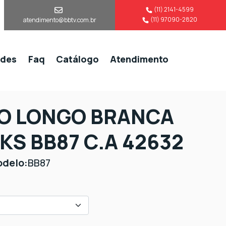
(11) 2141-4599
(11) 97090-2820
atendimento@bbtv.com.br
ades
Faq
Catálogo
Atendimento
O LONGO BRANCA
S BB87 C.A 42632
delo:
BB87