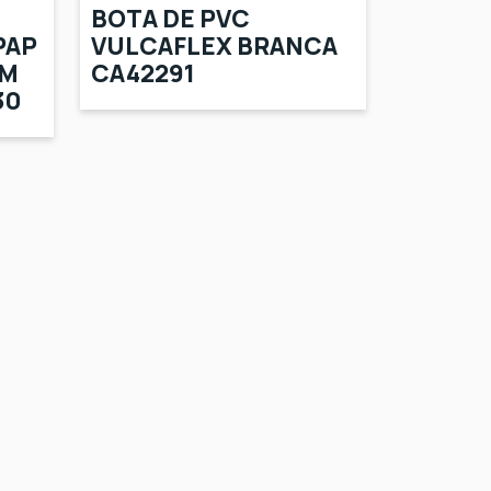
BOTA DE PVC
PAP
VULCAFLEX BRANCA
OM
CA42291
30