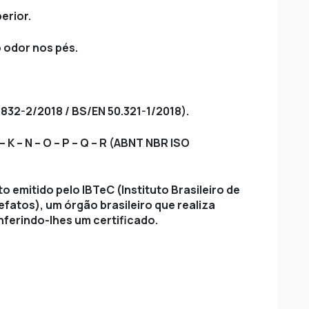
erior.
 odor nos pés.
3.832-2/2018 / BS/EN 50.321-1/2018).
 K – N – O – P – Q – R (ABNT NBR ISO
o emitido pelo IBTeC (Instituto Brasileiro de
fatos), um órgão brasileiro que realiza
nferindo-lhes um certificado.