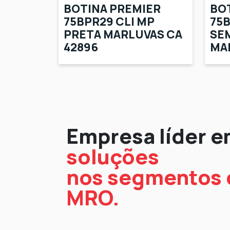
BOTINA PREMIER
BO
75BPR29 CLI MP
75B
PRETA MARLUVAS CA
SE
42896
MAR
Empresa líder 
soluções
nos segmentos d
MRO.
Para
Para
Para
Para
Equipamentos
todas as
Indústrias
Indústrias
Indústrias