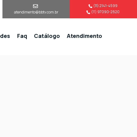
(11) 2141-4599
(11) 97090-2820
atendimento@bbtv.com.br
ades
Faq
Catálogo
Atendimento